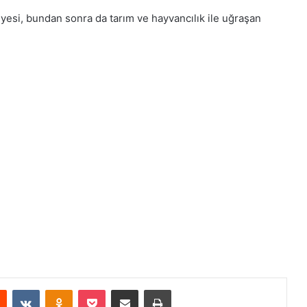
yesi, bundan sonra da tarım ve hayvancılık ile uğraşan
Reddit
VKontakte
Odnoklassniki
Pocket
E-Posta ile paylaş
Yazdır