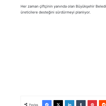
Her zaman çiftçinin yanında olan Büyükşehir Beledi
üreticilere desteğini sürdürmeyi planlıyor.
Facebook
X
LinkedIn
Tumblr
Pinterest
Paylaş