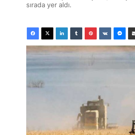
sırada yer aldı.
Facebook
X
LinkedIn
Tumblr
Pinterest
VKontakte
Messenger